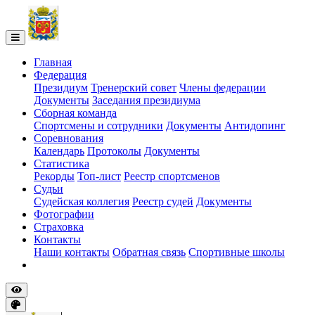
Главная
Федерация
Президиум
Тренерский совет
Члены федерации
Документы
Заседания президиума
Сборная команда
Спортсмены и сотрудники
Документы
Антидопинг
Соревнования
Календарь
Протоколы
Документы
Статистика
Рекорды
Топ-лист
Реестр спортсменов
Судьи
Судейская коллегия
Реестр судей
Документы
Фотографии
Страховка
Контакты
Наши контакты
Обратная связь
Спортивные школы