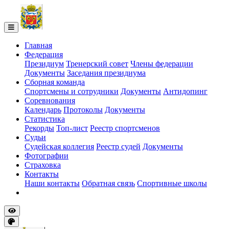
Главная
Федерация
Президиум
Тренерский совет
Члены федерации
Документы
Заседания президиума
Сборная команда
Спортсмены и сотрудники
Документы
Антидопинг
Соревнования
Календарь
Протоколы
Документы
Статистика
Рекорды
Топ-лист
Реестр спортсменов
Судьи
Судейская коллегия
Реестр судей
Документы
Фотографии
Страховка
Контакты
Наши контакты
Обратная связь
Спортивные школы