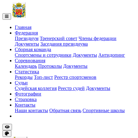
Главная
Федерация
Президиум
Тренерский совет
Члены федерации
Документы
Заседания президиума
Сборная команда
Спортсмены и сотрудники
Документы
Антидопинг
Соревнования
Календарь
Протоколы
Документы
Статистика
Рекорды
Топ-лист
Реестр спортсменов
Судьи
Судейская коллегия
Реестр судей
Документы
Фотографии
Страховка
Контакты
Наши контакты
Обратная связь
Спортивные школы