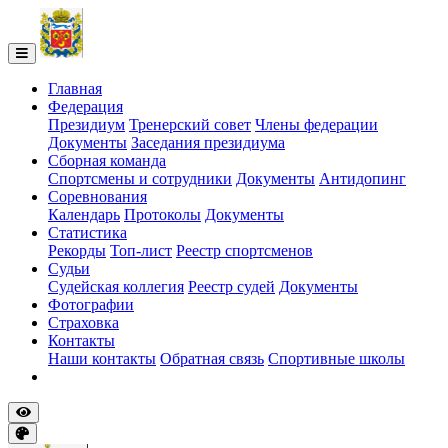
Главная
Федерация
Президиум
Тренерский совет
Члены федерации
Документы
Заседания президиума
Сборная команда
Спортсмены и сотрудники
Документы
Антидопинг
Соревнования
Календарь
Протоколы
Документы
Статистика
Рекорды
Топ-лист
Реестр спортсменов
Судьи
Судейская коллегия
Реестр судей
Документы
Фотографии
Страховка
Контакты
Наши контакты
Обратная связь
Спортивные школы