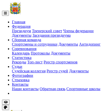
Главная
Федерация
Президиум
Тренерский совет
Члены федерации
Документы
Заседания президиума
Сборная команда
Спортсмены и сотрудники
Документы
Антидопинг
Соревнования
Календарь
Протоколы
Документы
Статистика
Рекорды
Топ-лист
Реестр спортсменов
Судьи
Судейская коллегия
Реестр судей
Документы
Фотографии
Страховка
Контакты
Наши контакты
Обратная связь
Спортивные школы